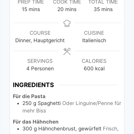
PREP TIME
COOK TIME
TOTAL TIME
m
m
m
15
mins
20
mins
35
mins
i
i
i
n
n
n
u
u
u
COURSE
CUISINE
t
t
t
Dinner, Hauptgericht
Italienisch
e
e
e
s
s
s
SERVINGS
CALORIES
4
Personen
600
kcal
INGREDIENTS
Für die Pasta
250
g
Spaghetti
Oder Linguine/Penne für
mehr Biss
Für das Hähnchen
300
g
Hähnchenbrust, gewürfelt
Frisch,