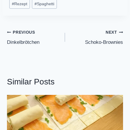
#
Rezept
#
Spaghetti
Post
PREVIOUS
NEXT
Dinkelbrötchen
Schoko-Brownies
navigation
Similar Posts