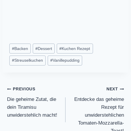
Post
#
Backen
#
Dessert
#
Kuchen Rezept
Tags:
#
Streuselkuchen
#
Vanillepudding
Post
PREVIOUS
NEXT
Die geheime Zutat, die
Entdecke das geheime
navigation
dein Tiramisu
Rezept für
unwiderstehlich macht!
unwiderstehlichen
Tomaten-Mozzarella-
Toast!