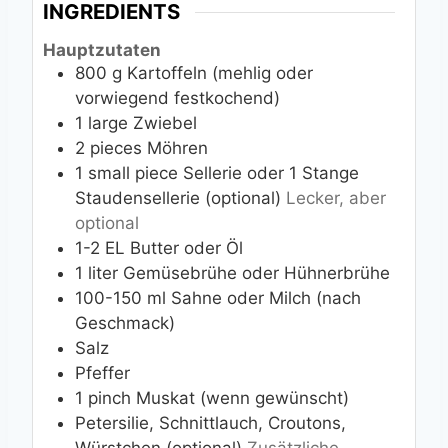
INGREDIENTS
Hauptzutaten
800
g
Kartoffeln (mehlig oder
vorwiegend festkochend)
1
large
Zwiebel
2
pieces
Möhren
1
small piece
Sellerie oder 1 Stange
Staudensellerie (optional)
Lecker, aber
optional
1-2
EL
Butter oder Öl
1
liter
Gemüsebrühe oder Hühnerbrühe
100-150
ml
Sahne oder Milch (nach
Geschmack)
Salz
Pfeffer
1 pinch
Muskat (wenn gewünscht)
Petersilie, Schnittlauch, Croutons,
Würstchen (optional)
Zusätzliche