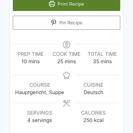
Print Recipe
Pin Recipe
PREP TIME
COOK TIME
TOTAL TIME
m
m
m
10
mins
25
mins
35
mins
i
i
i
n
n
n
u
u
u
COURSE
CUISINE
t
t
t
Hauptgericht, Suppe
Deutsch
e
e
e
s
s
s
SERVINGS
CALORIES
4
servings
250
kcal