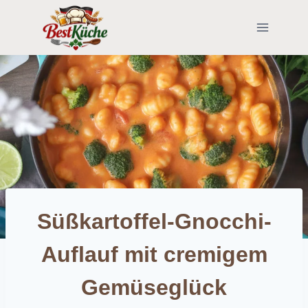
Skip
to
content
Süßkartoffel-Gnocchi-
Auflauf mit cremigem
Gemüseglück