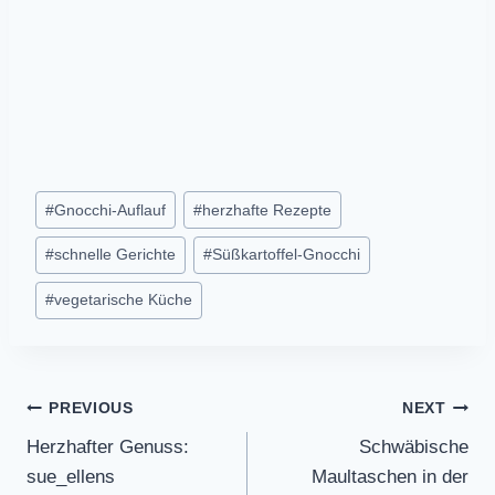
Post
#
Gnocchi-Auflauf
#
herzhafte Rezepte
Tags:
#
schnelle Gerichte
#
Süßkartoffel-Gnocchi
#
vegetarische Küche
Post
PREVIOUS
NEXT
Herzhafter Genuss:
Schwäbische
navigation
sue_ellens
Maultaschen in der