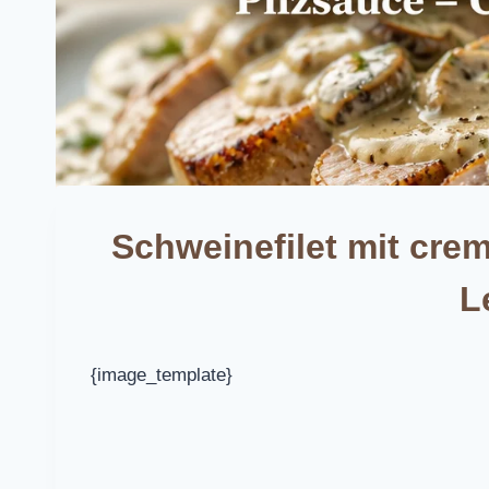
Schweinefilet mit cre
L
{image_template}