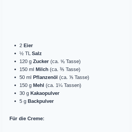
2
Eier
½ TL
Salz
120 g
Zucker
(ca. ⅝ Tasse)
150 ml
Milch
(ca. ⅗ Tasse)
50 ml
Pflanzenöl
(ca. ⅕ Tasse)
150 g
Mehl
(ca. 1¼ Tassen)
30 g
Kakaopulver
5 g
Backpulver
Für die Creme: