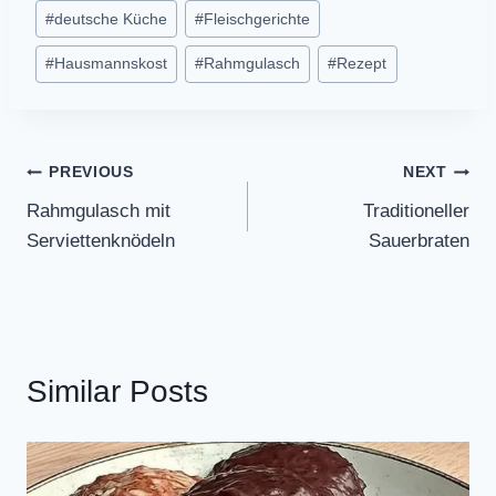
Post
#
deutsche Küche
#
Fleischgerichte
Tags:
#
Hausmannskost
#
Rahmgulasch
#
Rezept
Post
PREVIOUS
NEXT
Rahmgulasch mit
Traditioneller
navigation
Serviettenknödeln
Sauerbraten
Similar Posts