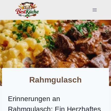
Skip
to
content
Rahmgulasch
Erinnerungen an
Rahmgulasch: Ein Herzhaftes