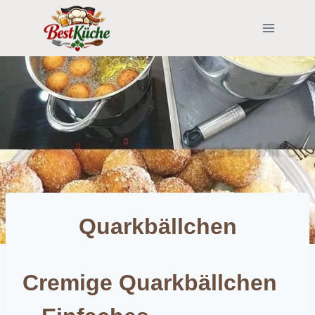
Skip
to
content
Quarkbällchen
Cremige Quarkbällchen