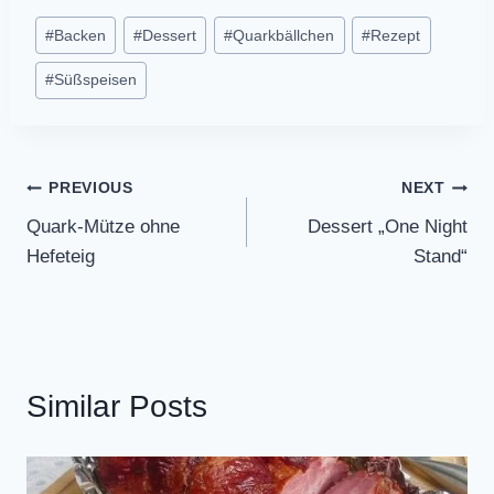
Post
#
Backen
#
Dessert
#
Quarkbällchen
#
Rezept
Tags:
#
Süßspeisen
Post
PREVIOUS
NEXT
Quark-Mütze ohne
Dessert „One Night
navigation
Hefeteig
Stand“
Similar Posts