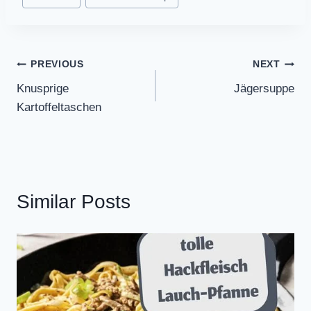
Post
PREVIOUS
NEXT
Knusprige
Jägersuppe
navigation
Kartoffeltaschen
Similar Posts