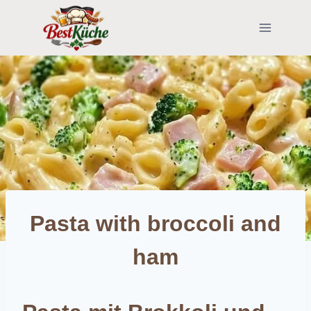
Skip
to
content
Pasta with broccoli and
ham