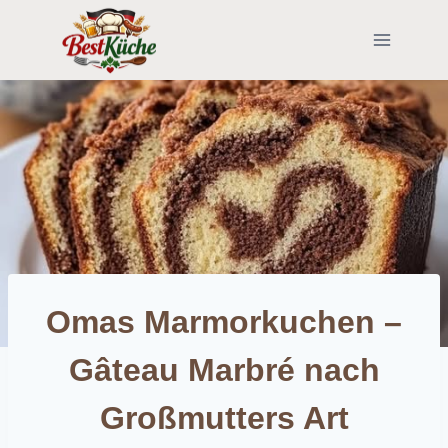
Skip
to
content
Omas Marmorkuchen –
Gâteau Marbré nach
Großmutters Art