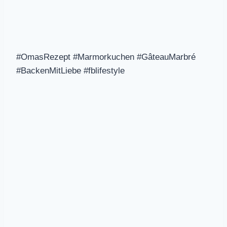
#OmasRezept #Marmorkuchen #GâteauMarbré
#BackenMitLiebe #fblifestyle