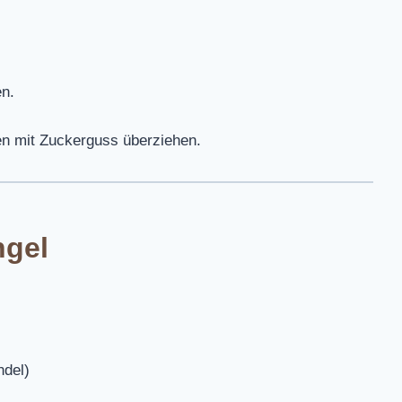
en.
n mit Zuckerguss überziehen.
ngel
del)