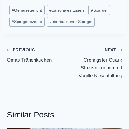
Post
#
Gemüsegericht
#
Saisonales Essen
#
Spargel
Tags:
#
Spargelrezepte
#
überbackener Spargel
Post
PREVIOUS
NEXT
Omas Tränenkuchen
Cremigster Quark
navigation
Streuselkuchen mit
Vanille Kirschfüllung
Similar Posts