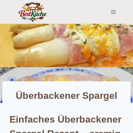
Skip
to
content
Überbackener Spargel
Einfaches Überbackener