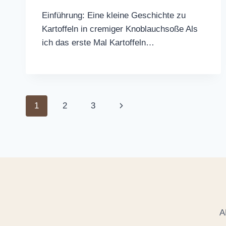
Einführung: Eine kleine Geschichte zu
Kartoffeln in cremiger Knoblauchsoße Als
ich das erste Mal Kartoffeln…
Page
Next
1
2
3
navigation
Page
A