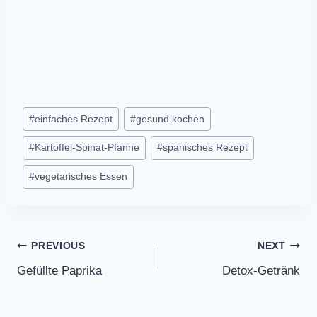
Post
#
einfaches Rezept
#
gesund kochen
Tags:
#
Kartoffel-Spinat-Pfanne
#
spanisches Rezept
#
vegetarisches Essen
Post
PREVIOUS
NEXT
Gefüllte Paprika
Detox-Getränk
navigation