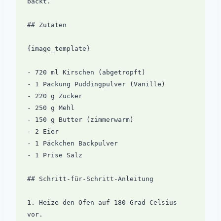
backt.

## Zutaten

{image_template}

- 720 ml Kirschen (abgetropft)

- 1 Packung Puddingpulver (Vanille)

- 220 g Zucker

- 250 g Mehl

- 150 g Butter (zimmerwarm)

- 2 Eier

- 1 Päckchen Backpulver

- 1 Prise Salz

## Schritt-für-Schritt-Anleitung

1. Heize den Ofen auf 180 Grad Celsius 
vor.
