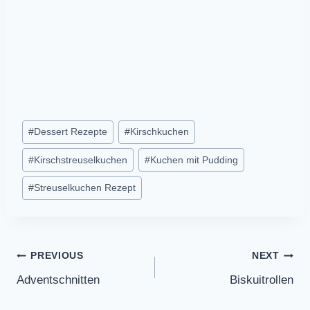
Post
#
Dessert Rezepte
#
Kirschkuchen
Tags:
#
Kirschstreuselkuchen
#
Kuchen mit Pudding
#
Streuselkuchen Rezept
Post
PREVIOUS
NEXT
Adventschnitten
Biskuitrollen
navigation