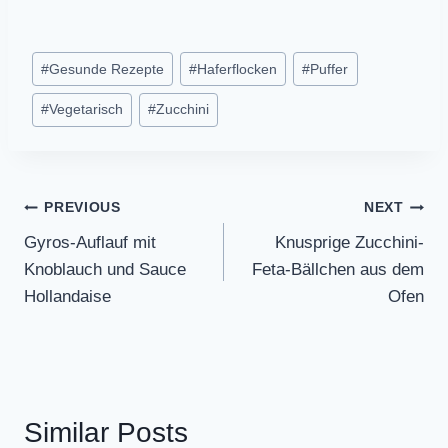
Post
#
Gesunde Rezepte
#
Haferflocken
#
Puffer
Tags:
#
Vegetarisch
#
Zucchini
Post
PREVIOUS
NEXT
Gyros-Auflauf mit
Knusprige Zucchini-
navigation
Knoblauch und Sauce
Feta-Bällchen aus dem
Hollandaise
Ofen
Similar Posts