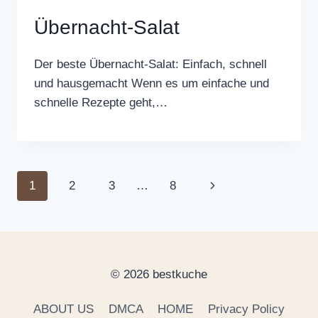
Übernacht-Salat
Der beste Übernacht-Salat: Einfach, schnell
und hausgemacht Wenn es um einfache und
schnelle Rezepte geht,…
Page
Next
1
2
3
…
8
navigation
Page
© 2026 bestkuche
ABOUT US
DMCA
HOME
Privacy Policy