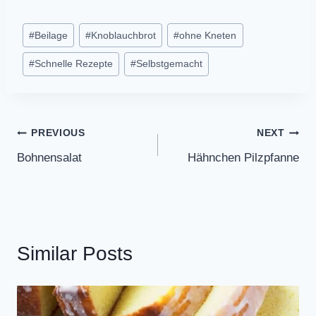
Post
#
Beilage
#
Knoblauchbrot
#
ohne Kneten
Tags:
#
Schnelle Rezepte
#
Selbstgemacht
Post
PREVIOUS
NEXT
Bohnensalat
Hähnchen Pilzpfanne
navigation
Similar Posts