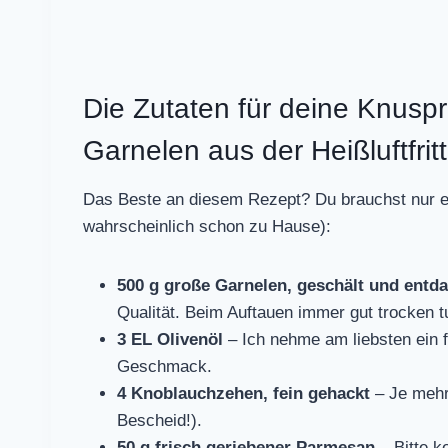
Die Zutaten für deine Knus
Garnelen aus der Heißluftfrit
Das Beste an diesem Rezept? Du brauchst nur ei
wahrscheinlich schon zu Hause):
500 g große Garnelen, geschält und entd
Qualität. Beim Auftauen immer gut trocken t
3 EL Olivenöl
– Ich nehme am liebsten ein fr
Geschmack.
4 Knoblauchzehen, fein gehackt
– Je mehr,
Bescheid!).
50 g frisch geriebener Parmesan
– Bitte k