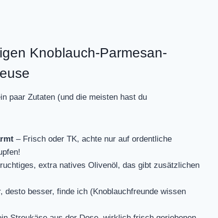
prigen Knoblauch-Parmesan-
teuse
n paar Zutaten (und die meisten hast du
armt
– Frisch oder TK, achte nur auf ordentliche
upfen!
uchtiges, extra natives Olivenöl, das gibt zusätzlichen
 desto besser, finde ich (Knoblauchfreunde wissen
ein Streukäse aus der Dose, wirklich frisch geriebenen