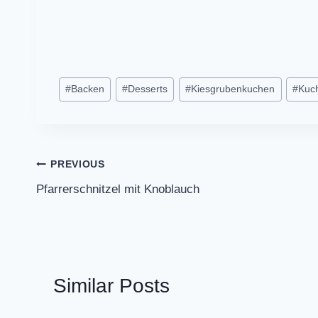
Post
#
Backen
#
Desserts
#
Kiesgrubenkuchen
#
Kuc
Tags:
Post
PREVIOUS
Pfarrerschnitzel mit Knoblauch
navigation
Similar Posts