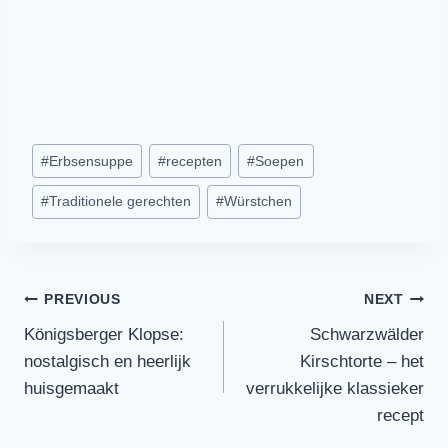
Post
#
Erbsensuppe
#
recepten
#
Soepen
Tags:
#
Traditionele gerechten
#
Würstchen
Post
PREVIOUS
NEXT
Königsberger Klopse:
Schwarzwälder
navigation
nostalgisch en heerlijk
Kirschtorte – het
huisgemaakt
verrukkelijke klassieker
recept