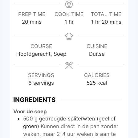
PREP TIME
COOK TIME
TOTAL TIME
m
h
h
m
20
mins
1
hr
1
hr
20
mins
i
o
o
i
n
u
u
n
u
r
r
u
COURSE
CUISINE
t
t
Hoofdgerecht, Soep
Duitse
e
e
s
s
SERVINGS
CALORIES
6
servings
525
kcal
INGREDIENTS
Voor de soep
500
g
gedroogde spliterwten (geel of
groen)
Kunnen direct in de pan zonder
weken, maar 2-4 uur weken is aan te