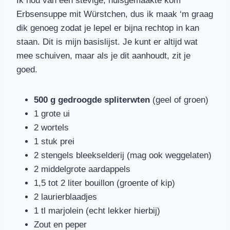
Ik hou van een stevige, huisgemaakte kom
Erbsensuppe mit Würstchen, dus ik maak ‘m graag
dik genoeg zodat je lepel er bijna rechtop in kan
staan. Dit is mijn basislijst. Je kunt er altijd wat
mee schuiven, maar als je dit aanhoudt, zit je
goed.
500 g gedroogde spliterwten
(geel of groen)
1 grote ui
2 wortels
1 stuk prei
2 stengels bleekselderij (mag ook weggelaten)
2 middelgrote aardappels
1,5 tot 2 liter bouillon (groente of kip)
2 laurierblaadjes
1 tl marjolein (echt lekker hierbij)
Zout en peper