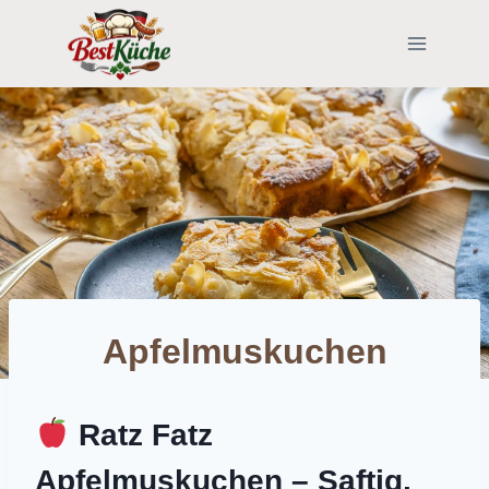
Skip
to
content
Apfelmuskuchen
Ratz Fatz
Apfelmuskuchen – Saftig,