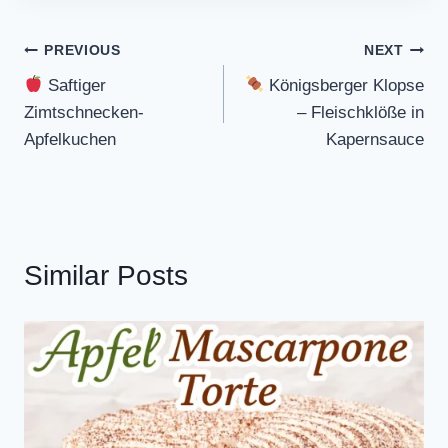
Post
PREVIOUS
NEXT
Saftiger
Königsberger Klopse
navigation
Zimtschnecken-
– Fleischklöße in
Apfelkuchen
Kapernsauce
Similar Posts