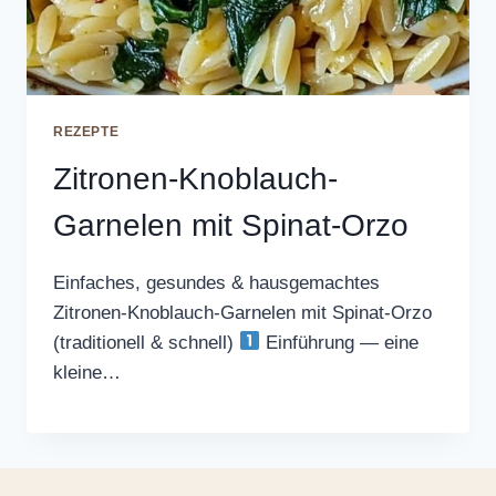
REZEPTE
Zitronen-Knoblauch-
Garnelen mit Spinat-Orzo
Einfaches, gesundes & hausgemachtes
Zitronen-Knoblauch-Garnelen mit Spinat-Orzo
(traditionell & schnell)
Einführung — eine
kleine…