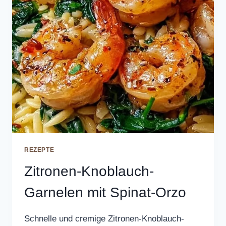
REZEPTE
Zitronen-Knoblauch-
Garnelen mit Spinat-Orzo
Schnelle und cremige Zitronen-Knoblauch-