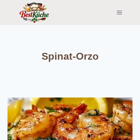
Skip
to
content
Spinat-Orzo