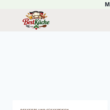
Skip
M
to
content