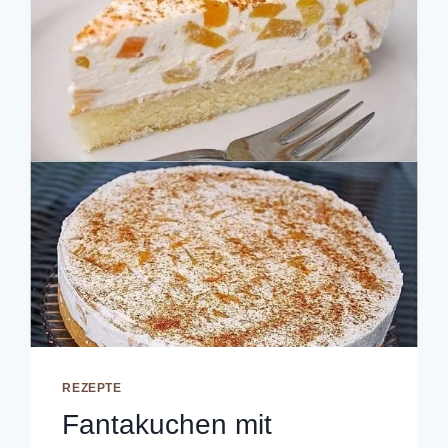
REZEPTE
Fantakuchen mit