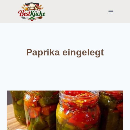
Skip
to
content
Paprika eingelegt