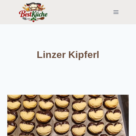
Skip
to
content
Linzer Kipferl